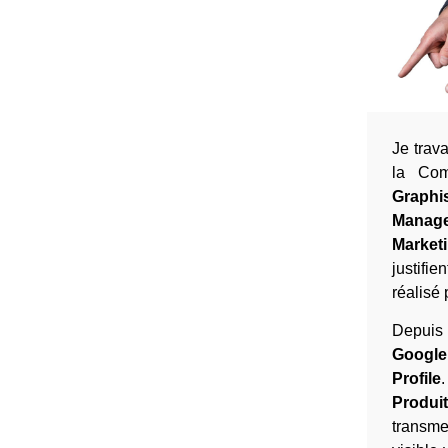
Je trav
la Com
Graphi
Manag
Market
justifi
réalisé
Depuis 
Googl
Profile
Produi
transme