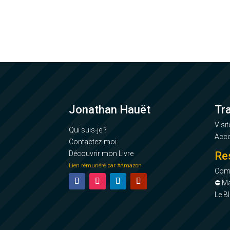
Jonathan Hauët
Tr
Visit
Qui suis-je ?
Acc
Contactez-moi
Découvrir mon Livre
Re
Lien rémunéré par #Amazon
Comm
⛔ Ma
Le B