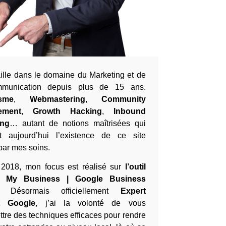
aille dans le domaine du Marketing et de
munication depuis plus de 15 ans.
sme
,
Webmastering
,
Community
ement
,
Growth Hacking
,
Inbound
ing
… autant de notions maîtrisées qui
ent aujourd’hui l’existence de ce site
 par mes soins.
2018, mon focus est réalisé sur
l’outil
e My Business | Google Business
. Désormais officiellement
Expert
t Google
, j’ai la volonté de vous
ttre des techniques efficaces pour rendre