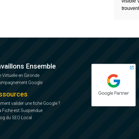
visible 
trouvent
availlons Ensemble
e Virtuelle en Gironde
ompagnement Google
ssources
ent valider une fiche Google ?
 Fiche est Suspendue
log du SEO Local